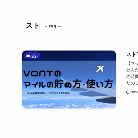
スト
– tag –
スト
旅行
【フ
挟ん
の時
たので
2020