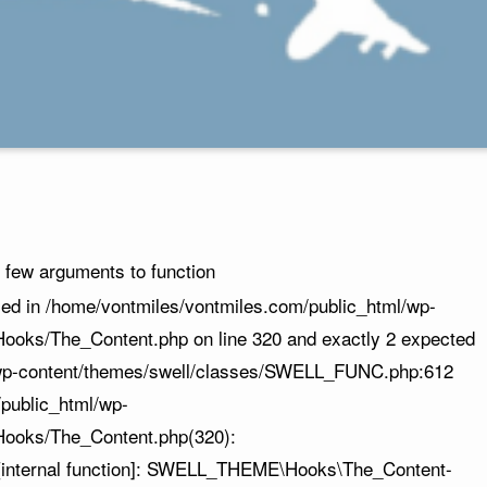
 few arguments to function
ed in /home/vontmiles/vontmiles.com/public_html/wp-
oks/The_Content.php on line 320 and exactly 2 expected
/wp-content/themes/swell/classes/SWELL_FUNC.php:612
/public_html/wp-
ooks/The_Content.php(320):
[internal function]: SWELL_THEME\Hooks\The_Content-