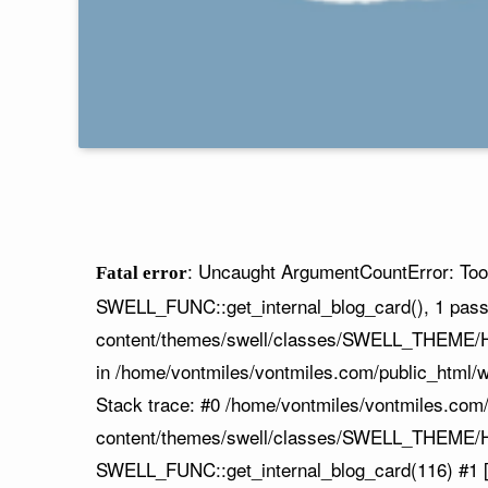
: Uncaught ArgumentCountError: Too
Fatal error
SWELL_FUNC::get_internal_blog_card(), 1 pass
content/themes/swell/classes/SWELL_THEME/Ho
in /home/vontmiles/vontmiles.com/public_html
Stack trace: #0 /home/vontmiles/vontmiles.com
content/themes/swell/classes/SWELL_THEME/H
SWELL_FUNC::get_internal_blog_card(116) #1 