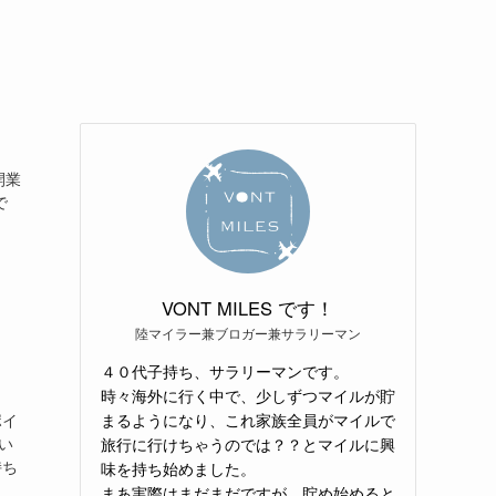
開業
で
VONT MILES です！
陸マイラー兼ブロガー兼サラリーマン
４０代子持ち、サラリーマンです。
時々海外に行く中で、少しずつマイルが貯
ポイ
まるようになり、これ家族全員がマイルで
い
旅行に行けちゃうのでは？？とマイルに興
持ち
味を持ち始めました。
まあ実際はまだまだですが、貯め始めると