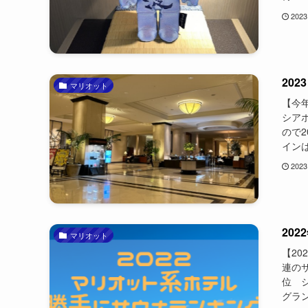
2023
20
マリオット
【今
シア
ので
インは
2023
20
マリオット
【20
連の
位 
グラン