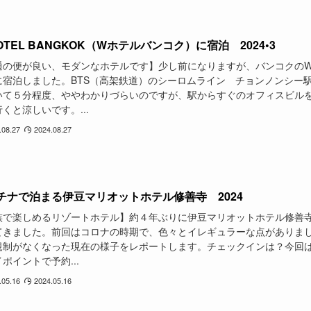
OTEL BANGKOK（Wホテルバンコク）に宿泊 2024•3
通の便が良い、モダンなホテルです】少し前になりますが、バンコクの
に宿泊しました。BTS（高架鉄道）のシーロムライン チョンノンシー
いて５分程度、ややわかりづらいのですが、駅からすぐのオフィスビル
くと涼しいです。...
.08.27
2024.08.27
チナで泊まる伊豆マリオットホテル修善寺 2024
族で楽しめるリゾートホテル】約４年ぶりに伊豆マリオットホテル修善
てきました。前回はコロナの時期で、色々とイレギュラーな点がありま
規制がなくなった現在の様子をレポートします。チェックインは？今回
ポイントで予約...
.05.16
2024.05.16