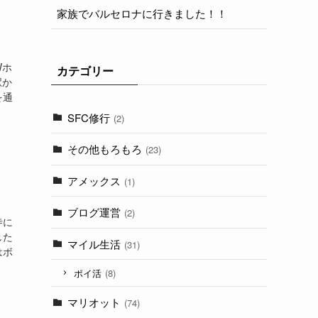
家族でバルセロナに行きました！！
Wホ
カテゴリー
駅か
を通
SFC修行
(2)
その他もろもろ
(23)
アメックス
(1)
ブログ運営
(2)
寺に
した
マイル生活
(31)
はボ
ポイ活
(8)
マリオット
(74)