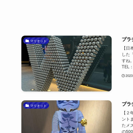
プラ
マリオット
【日
した
すね。
TEL：
2023
プラ
マリオット
【２
ント
たメ
の50