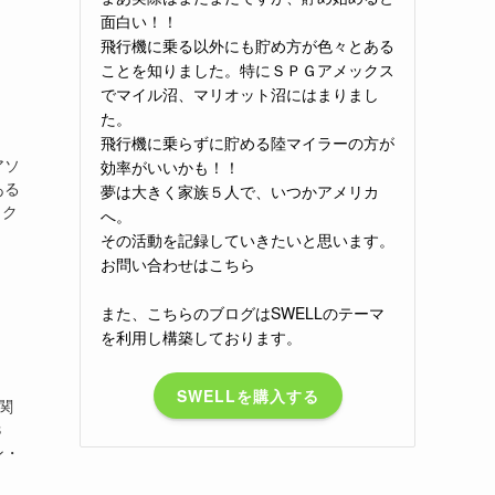
面白い！！
飛行機に乗る以外にも貯め方が色々とある
ことを知りました。特にＳＰＧアメックス
でマイル沼、マリオット沼にはまりまし
た。
飛行機に乗らずに貯める陸マイラーの方が
アソ
効率がいいかも！！
ある
夢は大きく家族５人で、いつかアメリカ
ック
へ。
その活動を記録していきたいと思います。
お問い合わせはこちら
また、こちらのブログはSWELLのテーマ
を利用し構築しております。
SWELLを購入する
関
３
ン・