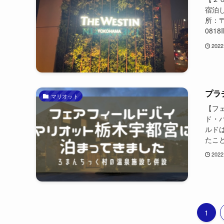
宿泊
所：〒
0818I
2022
プラ
マリオット
【フ
ド・
ルド
たこと
2022
1