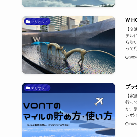
W H
マリオット
【交
テル
ら歩
って行
2024
プラ
マリオット
【家
行っ
が、
ンボイ
2024