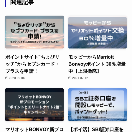
関連記事
ポイントサイト”ちょびリ
モッピーからMarriott
ッチ”からセブンカード・
Bonvoyポイント 30％増量
プラスを申請！
中【上限撤廃】
2020.09.06
2021.07.12
マリオットBONVOY新プロ
【ポイ活】SBI証券口座を