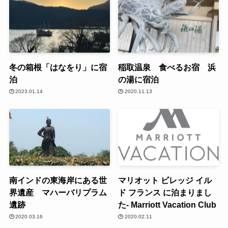
冬の箱根「はなをり」に宿
稲取温泉 食べるお宿 浜
泊
の湯に宿泊
2023.01.14
2020.11.13
南インドの東海岸にある世
マリオット ビレッジ イル
界遺産 マハーバリプラム
ド フランス に泊まりまし
遺跡
た- Marriott Vacation Club
2020.03.16
2020.02.11